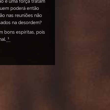
ão é uma força tratam
 Quem poderá então
ão nas reuniões não
ssados na desordem?
 bons espíritas, pois
1
al.