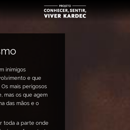
ismo
m inimigos
volvimento e que
 Os mais perigosos
e, mas os que agem
ma das mãos e o
or toda a parte onde