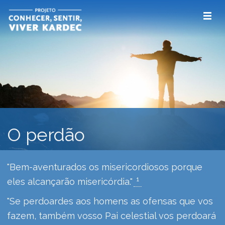
O perdão
"Bem-aventurados os misericordiosos porque
1
eles alcançarão misericórdia."
"Se perdoardes aos homens as ofensas que vos
fazem, também vosso Pai celestial vos perdoará