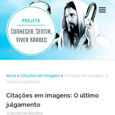
Skip
to
content
Início
»
Citações em imagens
»
Citações em imagens: O
último julgamento
Citações em imagens: O último
julgamento
CITAÇÕES EM IMAGENS