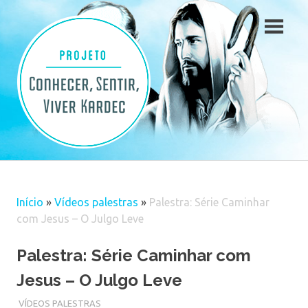
Skip
to
content
Início
»
Vídeos palestras
»
Palestra: Série Caminhar
com Jesus – O Julgo Leve
Palestra: Série Caminhar com
Jesus – O Julgo Leve
VÍDEOS PALESTRAS