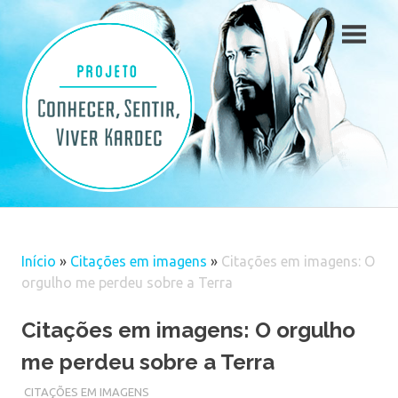
Skip
to
content
Início
»
Citações em imagens
»
Citações em imagens: O
orgulho me perdeu sobre a Terra
Citações em imagens: O orgulho
me perdeu sobre a Terra
CITAÇÕES EM IMAGENS