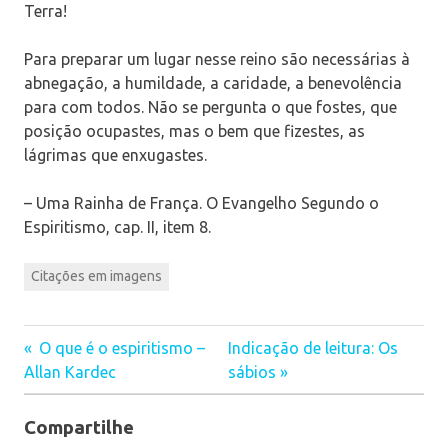
Terra!
Para preparar um lugar nesse reino são necessárias à
abnegação, a humildade, a caridade, a benevolência
para com todos. Não se pergunta o que fostes, que
posição ocupastes, mas o bem que fizestes, as
lágrimas que enxugastes.
– Uma Rainha de França. O Evangelho Segundo o
Espiritismo, cap. II, item 8.
Citações em imagens
O que é o espiritismo –
Indicação de leitura: Os
Navegação
Allan Kardec
sábios
de
Compartilhe
Post