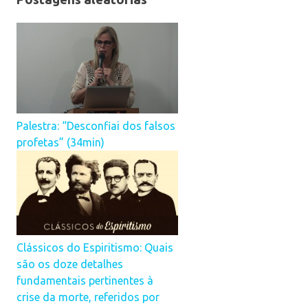
Palestra: “Desconfiai dos falsos
profetas” (34min)
Clássicos do Espiritismo: Quais
são os doze detalhes
fundamentais ⁣pertinentes à
crise da morte, referidos por