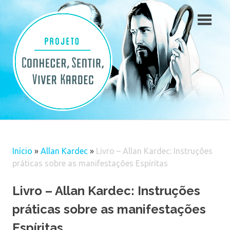
Skip
to
content
Início
»
Allan Kardec
»
Livro – Allan Kardec: Instruções
práticas sobre as manifestações Espíritas
Livro – Allan Kardec: Instruções
práticas sobre as manifestações
Espíritas