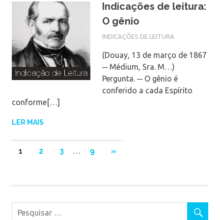
Indicações de leitura:
O gênio
INDICAÇÕES DE LEITURA
(Douay, 13 de março de 1867
─ Médium, Sra. M…)
Pergunta. ─ O gênio é
conferido a cada Espírito
conforme[…]
LER MAIS
1
2
3
…
9
NEXT
»
POSTS