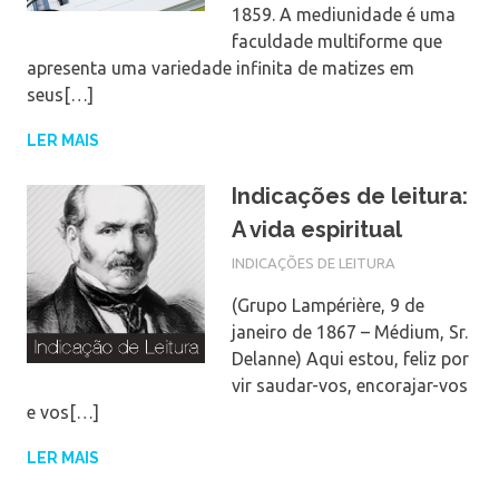
1859. A mediunidade é uma
faculdade multiforme que
apresenta uma variedade infinita de matizes em
seus[…]
LER MAIS
Indicações de leitura:
A vida espiritual
INDICAÇÕES DE LEITURA
(Grupo Lampérière, 9 de
janeiro de 1867 – Médium, Sr.
Delanne) Aqui estou, feliz por
vir saudar-vos, encorajar-vos
e vos[…]
LER MAIS