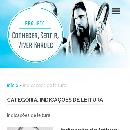
Skip
to
content
Início
»
Indicações de leitura
CATEGORIA: INDICAÇÕES DE LEITURA
Indicações de leitura
Indicação de leitura: