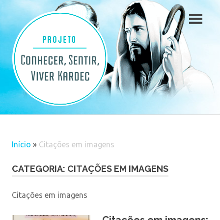
Skip
to
content
Início
»
Citações em imagens
CATEGORIA: CITAÇÕES EM IMAGENS
Citações em imagens
Citações em imagens: