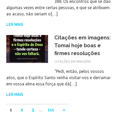
388. Os encontros que se dão
algumas vezes entre certas pessoas, e que se atribuem
ao acaso, não seriam o[…]
LER MAIS
Citações em imagens:
Tomai hoje boas e
firmes resoluções
CITAÇÕES EM IMAGENS
“Pedi, então, pelos vossos
atos, que o Espírito Santo venha visitar-vos e derramar
em vossa alma essa força que dá[…]
LER MAIS
1
2
3
…
111
NEXT
»
POSTS