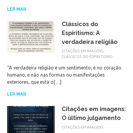
LER MAIS
Clássicos do
Espiritismo: A
verdadeira religião
CITAÇÕES EM IMAGENS
,
CLÁSSICOS DO ESPIRITISMO
“A verdadeira religião é um sentimento; é no coração
humano, e não nas formas ou manifestações
exteriores, que está o[…]
LER MAIS
Citações em imagens:
O último julgamento
CITAÇÕES EM IMAGENS