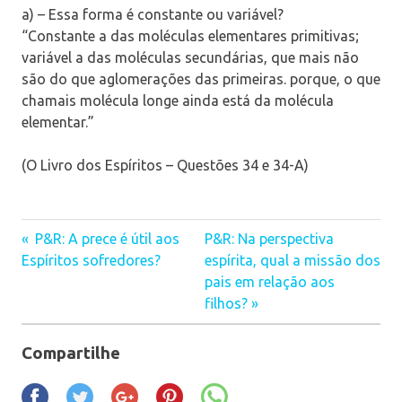
a) – Essa forma é constante ou variável?
“Constante a das moléculas elementares primitivas;
variável a das moléculas secundárias, que mais não
são do que aglomerações das primeiras. porque, o que
chamais molécula longe ainda está da molécula
elementar.”
(O Livro dos Espíritos – Questões 34 e 34-A)
P&R: A prece é útil aos
P&R: Na perspectiva
Navegação
Espíritos sofredores?
espírita, qual a missão dos
pais em relação aos
de
filhos?
Post
Compartilhe