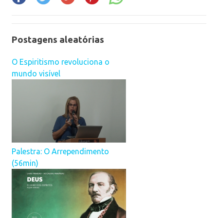
Postagens aleatórias
O Espiritismo revoluciona o
mundo visível
Palestra: O Arrependimento
(56min)