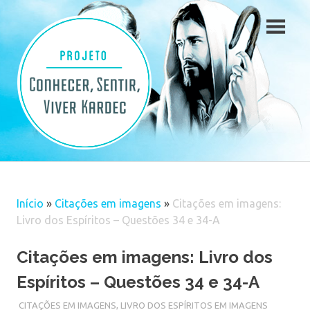
Skip
to
content
Início
»
Citações em imagens
»
Citações em imagens:
Livro dos Espíritos – Questões 34 e 34-A
Citações em imagens: Livro dos
Espíritos – Questões 34 e 34-A
CITAÇÕES EM IMAGENS
,
LIVRO DOS ESPÍRITOS EM IMAGENS