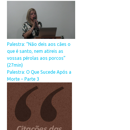
Palestra: “Não deis aos cães o
que é santo, nem atireis as
vossas pérolas aos porcos”
(27min)
Palestra: O Que Sucede Após a
Morte – Parte 3