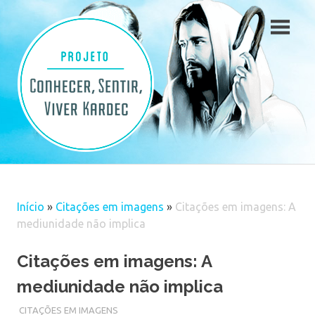
Skip
to
content
Início
»
Citações em imagens
»
Citações em imagens: A
mediunidade não implica
Citações em imagens: A
mediunidade não implica
CITAÇÕES EM IMAGENS