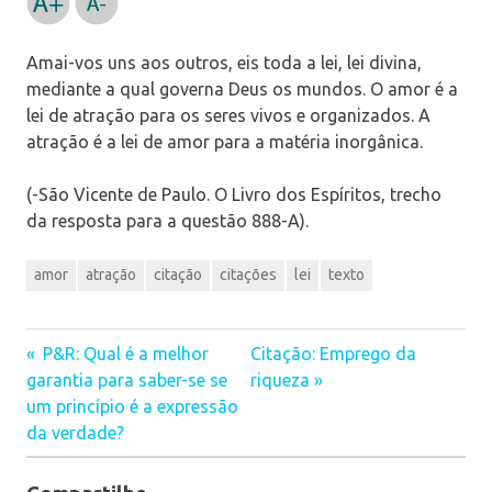
Amai-vos uns aos outros, eis toda a lei, lei divina,
mediante a qual governa Deus os mundos. O amor é a
lei de atração para os seres vivos e organizados. A
atração é a lei de amor para a matéria inorgânica.
(-São Vicente de Paulo. O Livro dos Espíritos, trecho
da resposta para a questão 888-A).
amor
atração
citação
citações
lei
texto
P&R: Qual é a melhor
Citação: Emprego da
Navegação
garantia para saber-se se
riqueza
um princípio é a expressão
de
da verdade?
Post