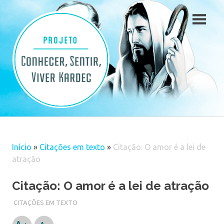
Skip
to
content
Início
»
Citações em texto
»
Citação: O amor é a lei de
atração
Citação: O amor é a lei de atração
CITAÇÕES EM TEXTO