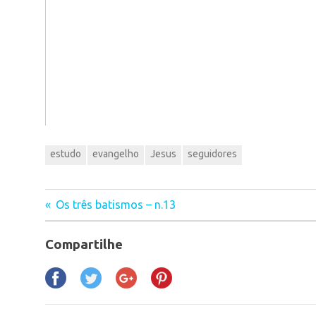
estudo
evangelho
Jesus
seguidores
Os três batismos – n.13
Navegação
Compartilhe
de
Post