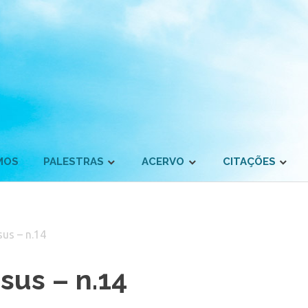
MOS
PALESTRAS
ACERVO
CITAÇÕES
us – n.14
sus – n.14