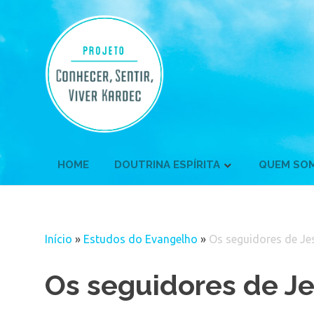
Skip
to
content
HOME
DOUTRINA ESPÍRITA
QUEM SO
Início
»
Estudos do Evangelho
»
Os seguidores de Jes
Os seguidores de Je