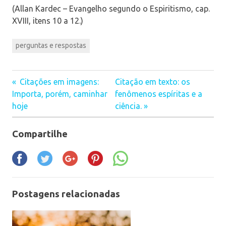
(Allan Kardec – Evangelho segundo o Espiritismo, cap.
XVIII, itens 10 a 12.)
perguntas e respostas
Citações em imagens:
Citação em texto: os
Navegação
Importa, porém, caminhar
fenômenos espíritas e a
hoje
ciência.
de
Post
Compartilhe
Postagens relacionadas