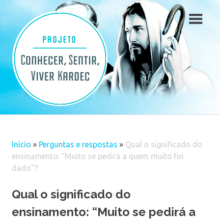
Skip
to
content
Início
»
Perguntas e respostas
»
Qual o significado do
ensinamento: “Muito se pedirá a quem muito foi
dado”?
Qual o significado do
ensinamento: “Muito se pedirá a