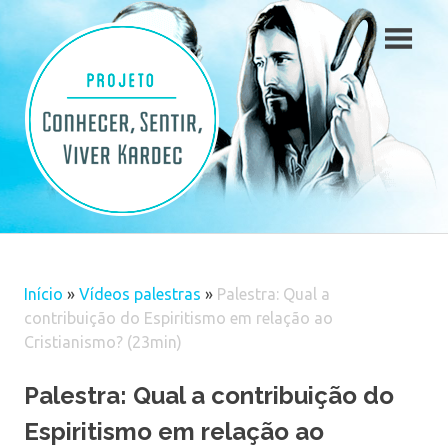
Skip
to
content
Início
»
Vídeos palestras
»
Palestra: Qual a
contribuição do Espiritismo em relação ao
Cristianismo? (23min)
Palestra: Qual a contribuição do
Espiritismo em relação ao