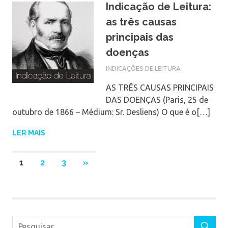
Indicação de Leitura:
as três causas
principais das
doenças
INDICAÇÕES DE LEITURA
AS TRÊS CAUSAS PRINCIPAIS
DAS DOENÇAS (Paris, 25 de
outubro de 1866 – Médium: Sr. Desliens) O que é o[…]
LER MAIS
1
2
3
NEXT
»
POSTS